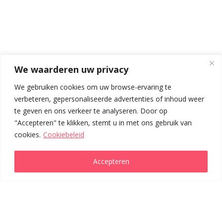
Cookiebeleid
Algemene voorwaarden
We waarderen uw privacy
Privacyverklaring
We gebruiken cookies om uw browse-ervaring te
Copyright © 2023 TOKO | Kvk:
verbeteren, gepersonaliseerde advertenties of inhoud weer
76872939
te geven en ons verkeer te analyseren. Door op
"Accepteren" te klikken, stemt u in met ons gebruik van
cookies.
Cookiebeleid
Accepteren
Nu aanvragen