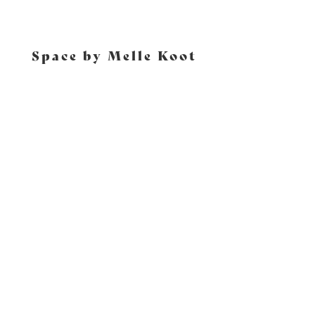
Space by Melle Koot

t.o.k.o.o.o.o
Home
Over TOKO
Galerij
Nieuws
Contact